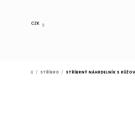
Přejít
na
obsah
CZK
/
STŘÍBRO
/
STŘÍBRNÝ NÁHRDELNÍK S RŮŽOV
DOMŮ