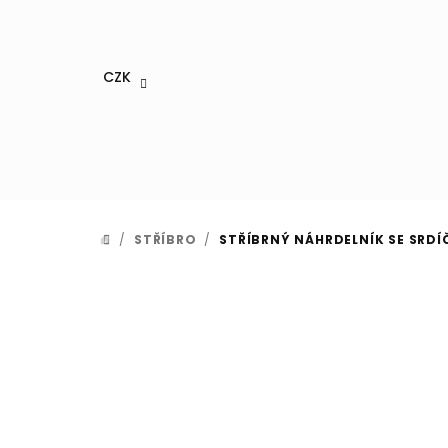
Přejít
na
obsah
CZK
/
STŘÍBRO
/
STŘÍBRNÝ NÁHRDELNÍK SE SRD
DOMŮ