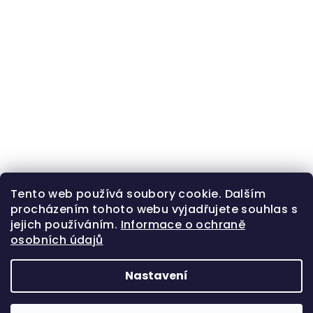
Tento web používá soubory cookie. Dalším
procházením tohoto webu vyjadřujete souhlas s
jejich používáním.
Informace o ochraně
osobních údajů
Nastavení
Z
Copyright 2026
Zlatá beruška
. Všechna práva
á
vyhrazena.