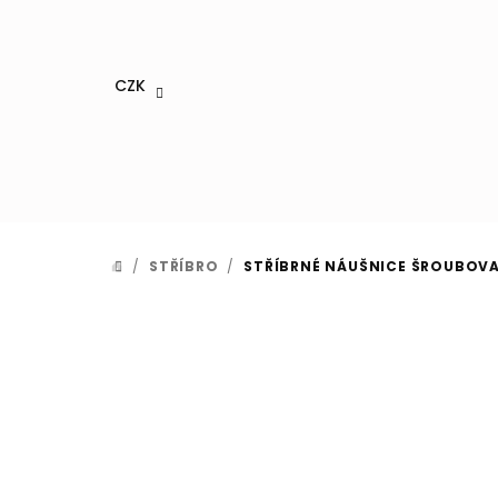
Přejít
na
obsah
CZK
/
STŘÍBRO
/
STŘÍBRNÉ NÁUŠNICE ŠROUBOVA
DOMŮ