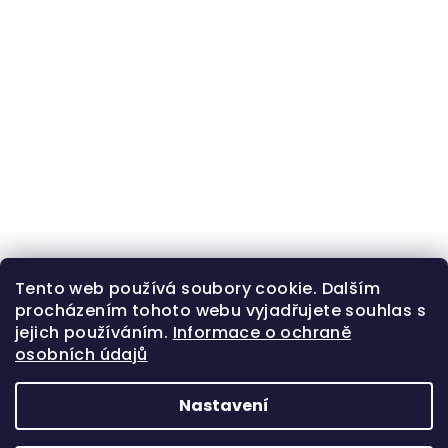
Tento web používá soubory cookie. Dalším
procházením tohoto webu vyjadřujete souhlas s
jejich používáním.
Informace o ochraně
osobních údajů
Nastavení
Z
Copyright 2026
Zlatá beruška
. Všechna práva