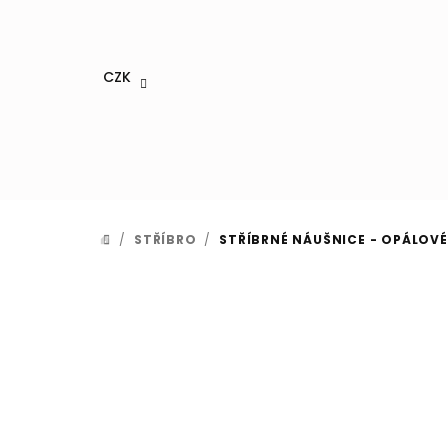
Přejít
na
obsah
CZK
/
STŘÍBRO
/
STŘÍBRNÉ NÁUŠNICE - OPÁLOV
DOMŮ