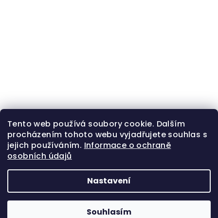
Tento web používá soubory cookie. Dalším
procházením tohoto webu vyjadřujete souhlas s
jejich používáním.
Informace o ochraně
osobních údajů
Nastavení
Z
Copyright 2026
Zlatá beruška
. Všechna práva
á
vyhrazena.
Souhlasím
p