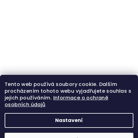
Tento web používá soubory cookie. Dalším
procházením tohoto webu vyjadřujete souhlas s
jejich používáním.
Informace o ochraně
osobních údajů
Nastavení
Z
Copyright 2026
Zlatá beruška
. Všechna práva
á
vyhrazena.