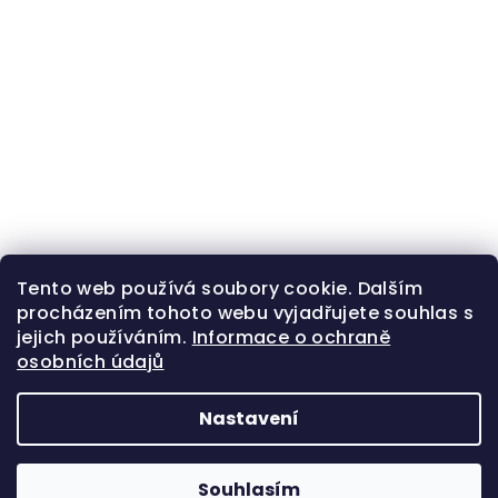
Tento web používá soubory cookie. Dalším
procházením tohoto webu vyjadřujete souhlas s
jejich používáním.
Informace o ochraně
osobních údajů
Nastavení
Z
Copyright 2026
Zlatá beruška
. Všechna práva
á
vyhrazena.
Souhlasím