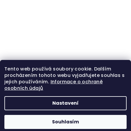
Tento web používá soubory cookie. Dalším
procházením tohoto webu vyjadřujete souhlas s
jejich používáním.
Informace o ochraně
osobních údajů
Nastavení
Z
Copyright 2026
Zlatá beruška
. Všechna práva
á
vyhrazena.
Souhlasím
p
Vytvořil Shoptet