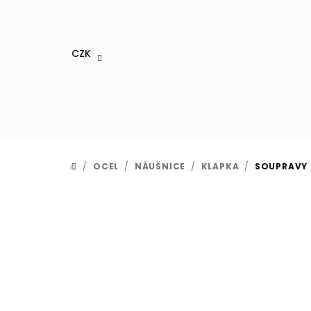
Přejít
na
obsah
CZK
/
OCEL
/
NÁUŠNICE
/
KLAPKA
/
SOUPRAVY
DOMŮ