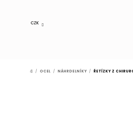
Přejít
na
obsah
CZK
/
OCEL
/
NÁHRDELNÍKY
/
ŘETÍZKY Z CHIRUR
DOMŮ