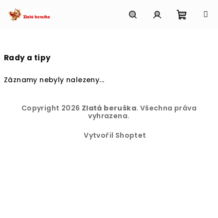
Přejít
na
obsah
Nákupn
Hledat
Přihlášení
košík
Rady a tipy
Záznamy nebyly nalezeny...
Z
Copyright 2026
Zlatá beruška
. Všechna práva
á
vyhrazena.
p
Vytvořil Shoptet
a
t
í