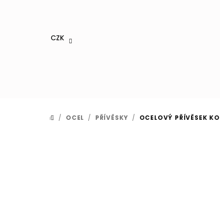
Přejít
na
obsah
CZK
/
OCEL
/
PŘÍVĚSKY
/
OCELOVÝ PŘÍVĚSEK KO
DOMŮ