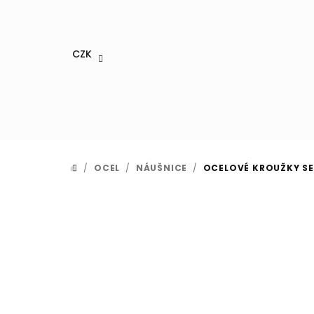
Přejít
na
obsah
CZK
/
OCEL
/
NÁUŠNICE
/
OCELOVÉ KROUŽKY SE
DOMŮ