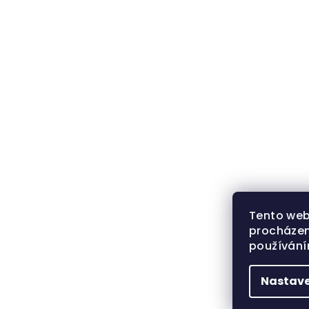
Tento web
procházen
používán
Nastave
Z