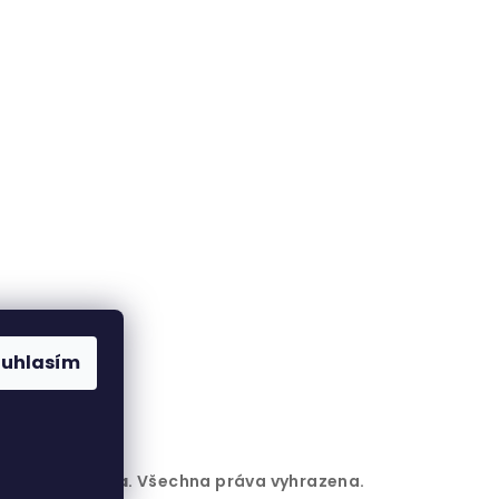
ouhlasím
6
Zlatá beruška
. Všechna práva vyhrazena.