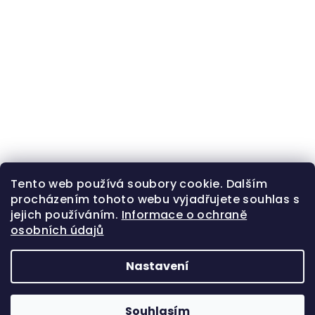
Tento web používá soubory cookie. Dalším
procházením tohoto webu vyjadřujete souhlas s
jejich používáním.
Informace o ochraně
osobních údajů
Nastavení
Z
Copyright 2026
Zlatá beruška
. Všechna práva
á
vyhrazena.
Souhlasím