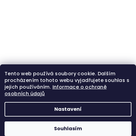
Tento web používá soubory cookie. Dalším
procházením tohoto webu vyjadřujete souhlas s
jejich používáním.
Informace o ochraně
osobních údajů
Nastavení
Z
Copyright 2026
Zlatá beruška
. Všechna práva
á
vyhrazena.
Souhlasím
p
Vytvořil Shoptet