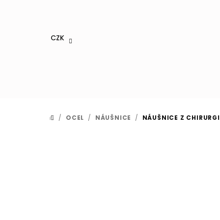
Přejít
na
obsah
CZK
/
OCEL
/
NÁUŠNICE
/
NÁUŠNICE Z CHIRURGI
DOMŮ