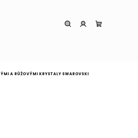
Hledat
Přihlášení
Nákupní
košík
DRÝMI A RŮŽOVÝMI KRYSTALY SWAROVSKI