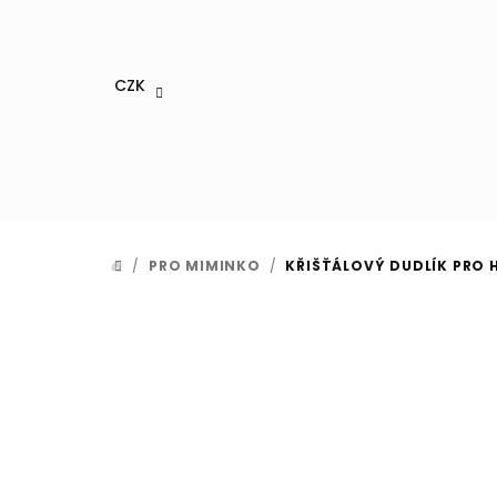
Přejít
na
obsah
CZK
/
PRO MIMINKO
/
KŘIŠŤÁLOVÝ DUDLÍK PRO 
DOMŮ