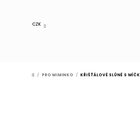
Přejít
na
obsah
CZK
/
PRO MIMINKO
/
KŘIŠŤÁLOVÉ SLŮNĚ S MÍČ
DOMŮ