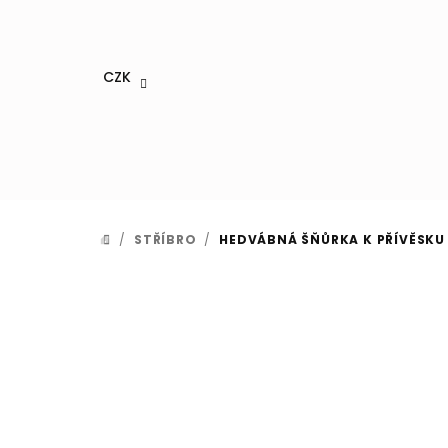
Přejít
na
obsah
CZK
/
STŘÍBRO
/
HEDVÁBNÁ ŠŇŮRKA K PŘÍVĚSKU
DOMŮ