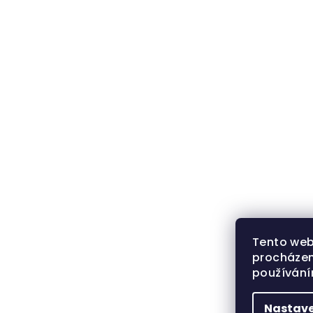
Tento web
procházen
používán
Nastave