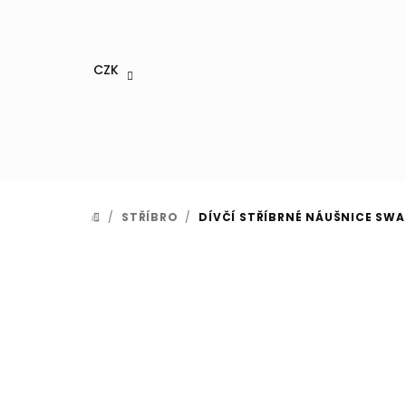
Přejít
na
obsah
CZK
/
STŘÍBRO
/
DÍVČÍ STŘÍBRNÉ NÁUŠNICE SWA
DOMŮ