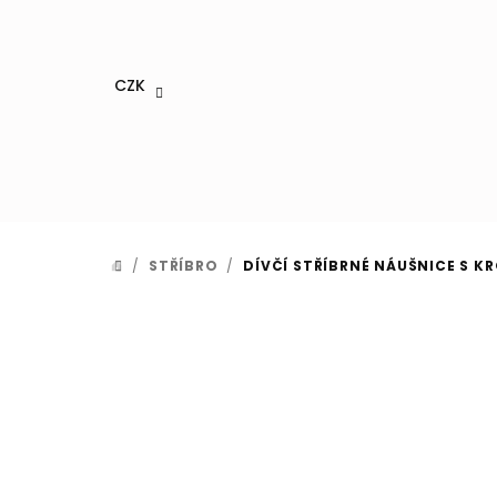
Přejít
na
obsah
CZK
/
STŘÍBRO
/
DÍVČÍ STŘÍBRNÉ NÁUŠNICE S K
DOMŮ