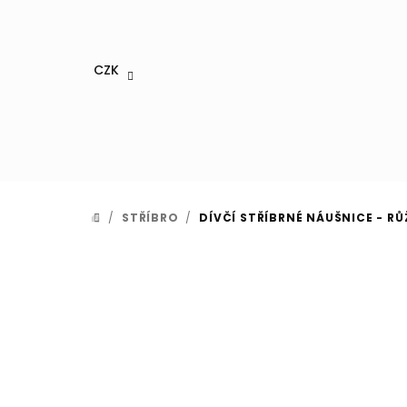
Přejít
na
obsah
CZK
/
STŘÍBRO
/
DÍVČÍ STŘÍBRNÉ NÁUŠNICE - RŮ
DOMŮ