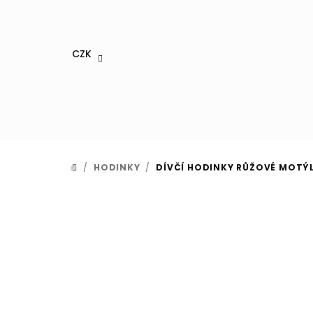
Přejít
na
obsah
CZK
/
HODINKY
/
DÍVČÍ HODINKY RŮŽOVÉ MOTÝ
DOMŮ