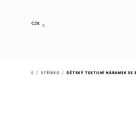
Přejít
na
obsah
CZK
/
STŘÍBRO
/
DĚTSKÝ TEXTILNÍ NÁRAMEK SE
DOMŮ