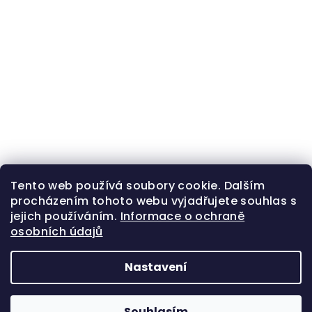
Tento web používá soubory cookie. Dalším
procházením tohoto webu vyjadřujete souhlas s
jejich používáním.
Informace o ochraně
osobních údajů
Nastavení
Z
Copyright 2026
Zlatá beruška
. Všechna práva
á
vyhrazena.
Souhlasím