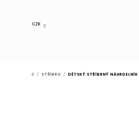
Přejít
na
obsah
CZK
/
STŘÍBRO
/
DĚTSKÝ STŘÍBRNÝ NÁHRDELNÍK
DOMŮ