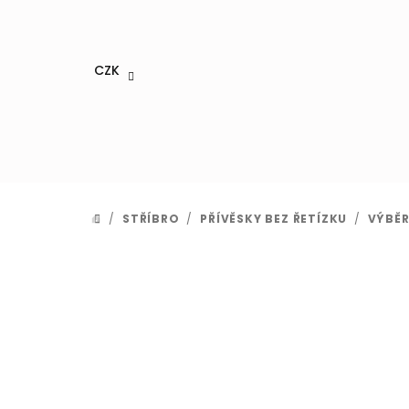
Přejít
na
obsah
CZK
/
STŘÍBRO
/
PŘÍVĚSKY BEZ ŘETÍZKU
/
VÝBĚR
DOMŮ