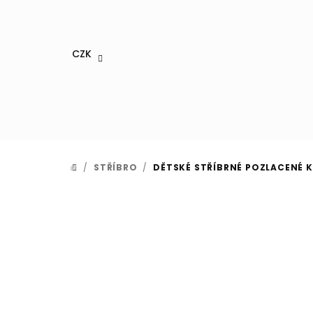
Přejít
na
obsah
CZK
/
STŘÍBRO
/
DĚTSKÉ STŘÍBRNÉ POZLACENÉ K
DOMŮ