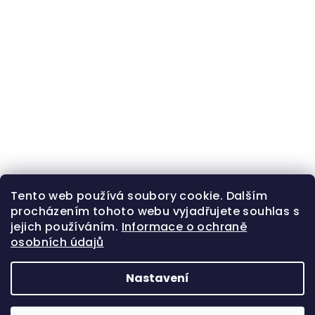
Tento web používá soubory cookie. Dalším
procházením tohoto webu vyjadřujete souhlas s
jejich používáním.
Informace o ochraně
osobních údajů
Nastavení
Z
Copyright 2026
Zlatá beruška
. Všechna práva
á
vyhrazena.