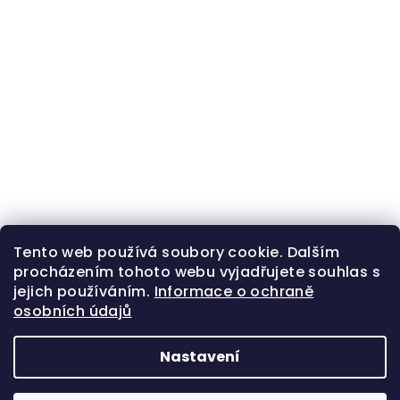
Tento web používá soubory cookie. Dalším
procházením tohoto webu vyjadřujete souhlas s
jejich používáním.
Informace o ochraně
osobních údajů
Nastavení
Z
Copyright 2026
Zlatá beruška
. Všechna práva
á
vyhrazena.