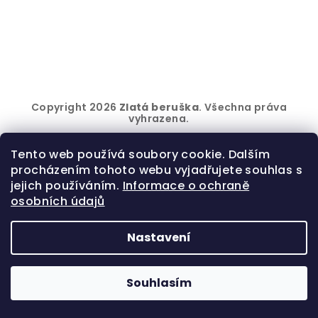
Z
Copyright 2026
Zlatá beruška
. Všechna práva
á
vyhrazena.
p
Vytvořil Shoptet
Tento web používá soubory cookie. Dalším
a
procházením tohoto webu vyjadřujete souhlas s
t
jejich používáním.
Informace o ochraně
í
osobních údajů
Nastavení
Souhlasím