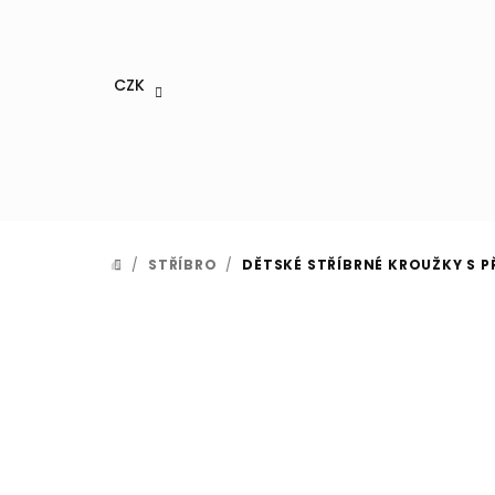
Přejít
na
obsah
CZK
/
STŘÍBRO
/
DĚTSKÉ STŘÍBRNÉ KROUŽKY S P
DOMŮ