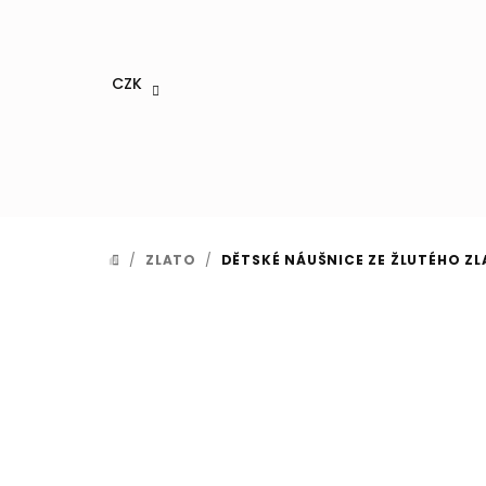
Přejít
na
obsah
CZK
/
ZLATO
/
DĚTSKÉ NÁUŠNICE ZE ŽLUTÉHO ZL
DOMŮ