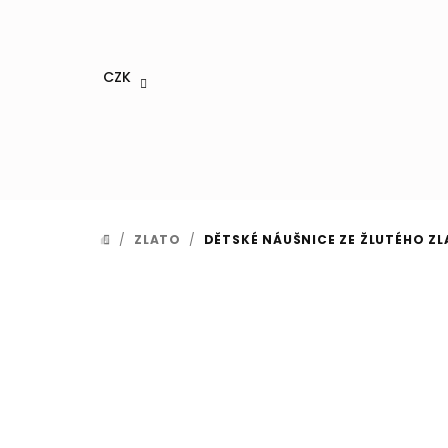
Přejít
na
obsah
CZK
/
ZLATO
/
DĚTSKÉ NÁUŠNICE ZE ŽLUTÉHO ZL
DOMŮ