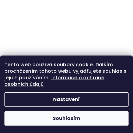
Z
Tento web používá soubory cookie. Dalším
Copyright 2026
Zlatá beruška
. Všechna práva
á
procházením tohoto webu vyjadřujete souhlas s
vyhrazena.
jejich používáním.
Informace o ochraně
p
osobních údajů
Vytvořil Shoptet
a
t
Nastavení
í
Souhlasím