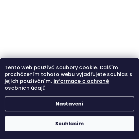
Z
Tento web používá soubory cookie. Dalším
Copyright 2026
Zlatá beruška
. Všechna práva
á
procházením tohoto webu vyjadřujete souhlas s
vyhrazena.
jejich používáním.
Informace o ochraně
p
osobních údajů
Vytvořil Shoptet
a
t
Nastavení
í
Souhlasím