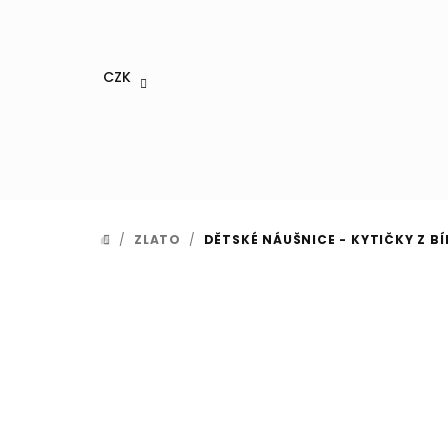
Přejít
na
obsah
CZK
/
ZLATO
/
DĚTSKÉ NÁUŠNICE - KYTIČKY Z B
DOMŮ