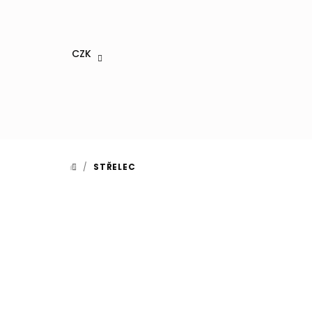
Přejít
na
obsah
CZK
/
STŘELEC
DOMŮ