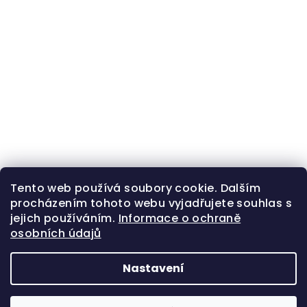
Tento web používá soubory cookie. Dalším
procházením tohoto webu vyjadřujete souhlas s
jejich používáním.
Informace o ochraně
osobních údajů
Nastavení
Z
Copyright 2026
Zlatá beruška
. Všechna práva
á
vyhrazena.