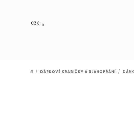
Přejít
na
obsah
CZK
/
DÁRKOVÉ KRABIČKY A BLAHOPŘÁNÍ
/
DÁRK
DOMŮ