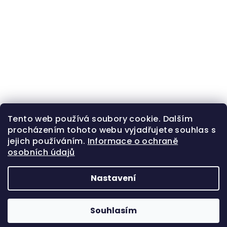
Tento web používá soubory cookie. Dalším
procházením tohoto webu vyjadřujete souhlas s
jejich používáním.
Informace o ochraně
osobních údajů
Nastavení
Z
Copyright 2026
Zlatá beruška
. Všechna práva
á
vyhrazena.
Souhlasím
p
Vytvořil Shoptet