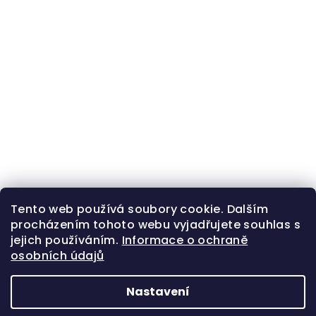
Tento web používá soubory cookie. Dalším
procházením tohoto webu vyjadřujete souhlas s
jejich používáním.
Informace o ochraně
osobních údajů
Nastavení
Z
Copyright 2026
Zlatá beruška
. Všechna práva