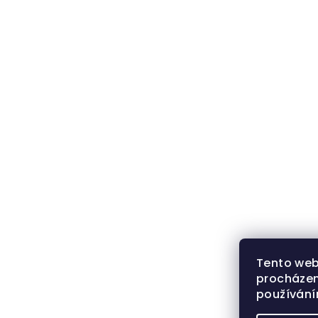
Tento web
procházen
používán