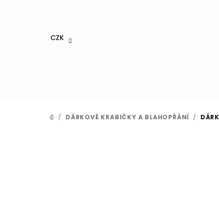
Přejít
na
obsah
CZK
/
DÁRKOVÉ KRABIČKY A BLAHOPŘÁNÍ
/
DÁRK
DOMŮ