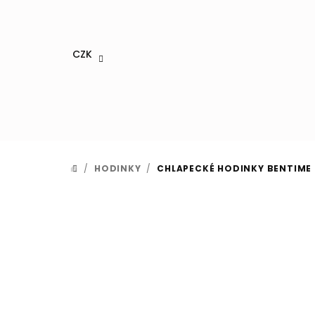
Přejít
na
obsah
CZK
/
HODINKY
/
CHLAPECKÉ HODINKY BENTIME S
DOMŮ