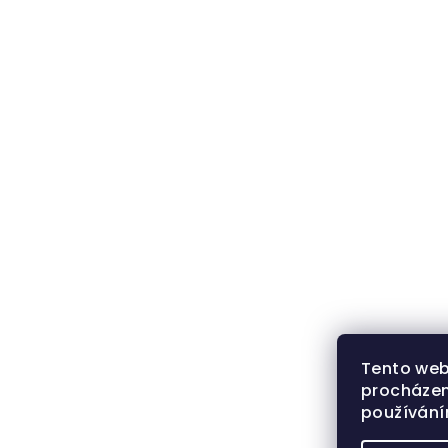
Tento web
procházen
používán