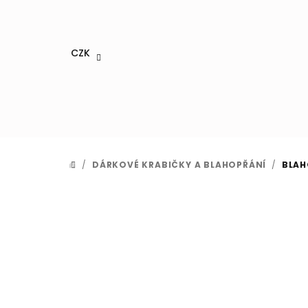
Přejít
na
obsah
CZK
/
DÁRKOVÉ KRABIČKY A BLAHOPŘÁNÍ
/
BLAH
DOMŮ