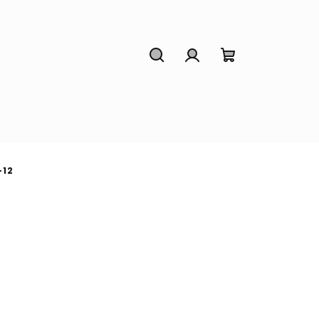
Hledat
Přihlášení
Nákupní
košík
-12