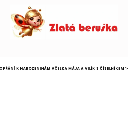
OPŘÁNÍ K NAROZENINÁM VČELKA MÁJA A VILÍK S ČÍSELNÍKEM 1